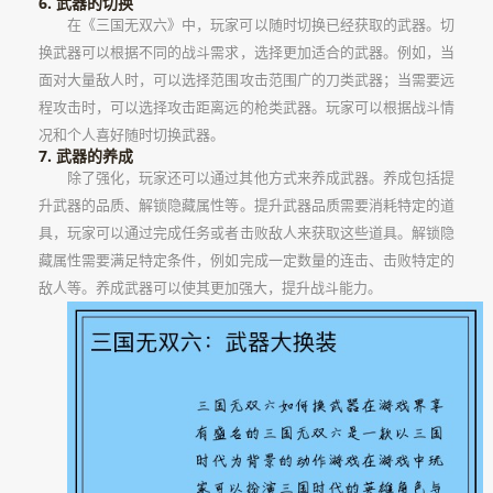
6. 武器的切换
在《三国无双六》中，玩家可以随时切换已经获取的武器。切
换武器可以根据不同的战斗需求，选择更加适合的武器。例如，当
面对大量敌人时，可以选择范围攻击范围广的刀类武器；当需要远
程攻击时，可以选择攻击距离远的枪类武器。玩家可以根据战斗情
况和个人喜好随时切换武器。
7. 武器的养成
除了强化，玩家还可以通过其他方式来养成武器。养成包括提
升武器的品质、解锁隐藏属性等。提升武器品质需要消耗特定的道
具，玩家可以通过完成任务或者击败敌人来获取这些道具。解锁隐
藏属性需要满足特定条件，例如完成一定数量的连击、击败特定的
敌人等。养成武器可以使其更加强大，提升战斗能力。