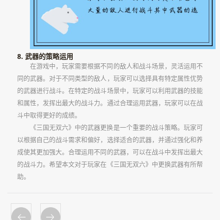
8. 武器的策略运用
在游戏中，玩家需要根据不同的敌人和战斗场景，灵活运用不
同的武器。对于不同类型的敌人，玩家可以选择具有特定属性优势
的武器进行战斗。在特定的战斗场景中，玩家可以利用武器的技能
和属性，发挥出最大的战斗力。通过合理运用武器，玩家可以在战
斗中取得更好的成绩。
《三国无双六》中的武器更换是一个重要的战斗策略。玩家可
以根据自己的战斗需求和偏好，选择适合的武器，并通过强化和养
成使其更加强大。合理运用不同的武器，可以在战斗中发挥出最大
的战斗力。希望本文对于玩家在《三国无双六》中更换武器有所帮
助。