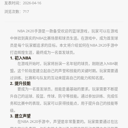
发表时间：2026-04-16
浏览次数：717
NBA 2K20手游是一款备受欢迎的篮球游戏，玩家可以在游戏
中体验到真实的NBA比赛场景和球员生涯。在游戏中，成为首发球
员是每个玩家都追求的目标。本文将介绍如何在NBA 2K20手游中
打造辉煌生涯，最终成为一名首发球员。
1. 初入NBA
在游戏开始时，玩家将扮演一名年轻的球员，刚刚进入NBA联
盟。这个阶段是建立起自己的声誉和技能的关键时期。玩家需要通
过训练、比赛和与队友的互动来提高自己的能力和知名度。
2. 提升技能
要成为一名首发球员，技能是最基础的要求。玩家需要不断提
升自己的运球、投篮、传球、防守等技能。通过参加训练、完成任
务和比赛中的表现，玩家可以获得技能点，用于提升自己的技能等
级。
3. 建立声望
在NBA 2K20手游中，声望是非常重要的。玩家需要通过在比