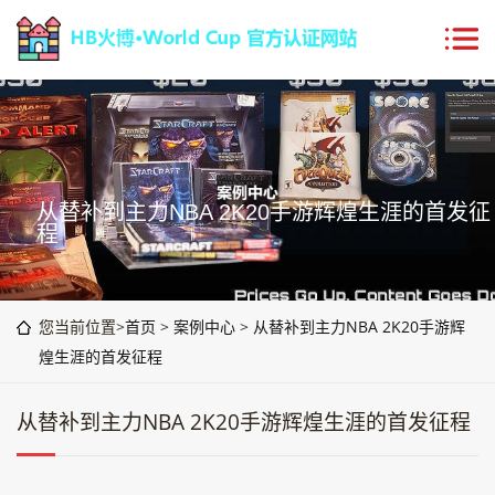
从替补到主力NBA 2K20手游辉煌生涯的首发征
程
您当前位置>
首页
>
案例中心
>
从替补到主力NBA 2K20手游辉
煌生涯的首发征程
从替补到主力NBA 2K20手游辉煌生涯的首发征程