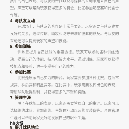
赛中的出色表现、与队友的合作以及与媒体的互动来建立自己的声
望。声望可以帮助玩家获得更多的机会，比如参加明星赛和代言合
作等。
4. 与队友互动
在球场上，与队友的合作是非常重要的。玩家需要与队友建立
良好的关系，通过传球、助攻和防守来增加彼此的默契。与队友的
互动还可以提高玩家的声望和技能。
5. 参加训练
训练是提升自己技能的重要途径。玩家可以参加各种训练活
动，提高自己的体能、技巧和智力水平。通过训练，玩家可以获得
技能点和经验，进一步提升自己的能力。
6. 参加比赛
比赛是展示自己实力的舞台。玩家需要参加各种比赛，包括常
规赛、季后赛和明星赛等。在比赛中，玩家需要发挥出色的表现，
帮助球队取得胜利，并获得更多的声望和奖励。
7. 管理生涯
除了在球场上的表现，玩家还需要管理自己的生涯。玩家可以
选择签约球队、参加训练、与媒体互动以及购买装备等。合理管理
生涯可以帮助玩家更好地发展自己的职业生涯。
hb火博
8. 提升球队地位